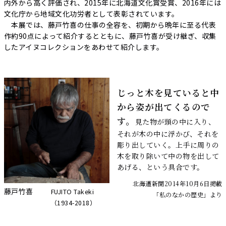
内外から高く評価され、2015年に北海道文化賞受賞、2016年には
文化庁から地域文化功労者として表彰されています。
本展では、藤戸竹喜の仕事の全容を、初期から晩年に至る代表
作約90点によって紹介するとともに、藤戸竹喜が受け継ぎ、収集
したアイヌコレクションをあわせて紹介します。
じっと木を見ていると中
から姿が出てくるので
す。
見た物が頭の中に入り、
それが木の中に浮かび、それを
彫り出していく。上手に周りの
木を取り除いて中の物を出して
あげる、という具合です。
北海道新聞2014年10月6日掲載
藤戸竹喜
FUJITO Takeki
「私のなかの歴史」より
（1934-2018）