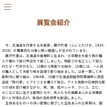
今、北海道を代表する木彫家、藤戸竹喜（ふじとたけき、1934-
2018）の驚異的な仕事に熱い眼差しが注がれています。
藤戸竹喜は、北海道の美幌町に生まれ、少年期を木彫り熊の職
人で賑わう旭川市近文で過ごしました。熊彫りの名工として知ら
れた父・竹夫のもと、12歳から熊彫りを始め、15歳には、一人前
の職人として木彫り熊を店頭で彫り始めました。以来一貫して木
彫制作に取り組み、1964年、30歳で北海道釧路市阿寒湖畔に民芸
品店「熊の家」とアトリエを構えて独立。アイヌ民族の伝統的な彫
りの技を受け継ぎながら、熊、狼、狐やシャチ、ラッコ、エビ、
カニなど北に生きる動物たちや、先人たちの威厳あふれる肖像彫
刻へと作域を広げ、独自の芸術世界を創造しました。
生命あるものへの深い愛情に根ざした生気あふれる表現は、国