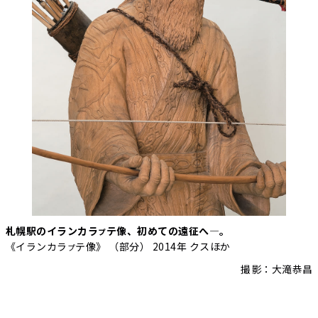
札幌駅のイランカラ
テ像、初めての遠征へ—。
プ
《イランカラ
テ像》 （部分） 2014年 クスほか
プ
撮影：大滝恭昌