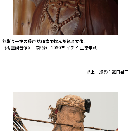
熊彫り一筋の藤戸が35歳で挑んだ観音立像。
《樹霊観音像》 （部分） 1969年 イチイ 正徳寺蔵
以上 撮影：露口啓二